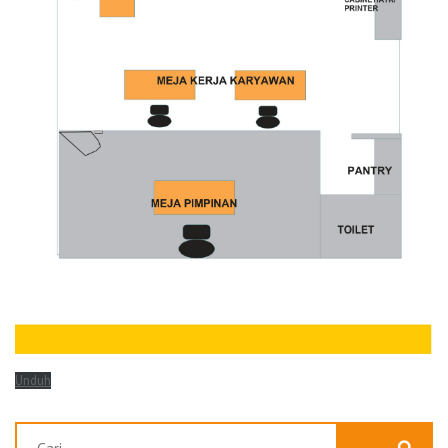
Unduh
Cari