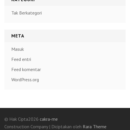
Tak Berkategori
META
Masuk
Feed entri
Feed komentar
WordPress.org
© Hak Cipta2026
cakra-me
Construction Company | Diciptakan oleh
Rara Theme